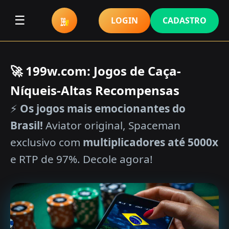
☰
LOGIN
CADASTRO
🚀 199w.com: Jogos de Caça-
Níqueis-Altas Recompensas
⚡
Os jogos mais emocionantes do
Brasil!
Aviator original, Spaceman
exclusivo com
multiplicadores até 5000x
e RTP de 97%. Decole agora!