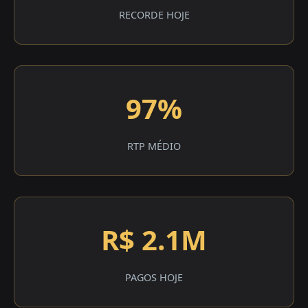
RECORDE HOJE
97%
RTP MÉDIO
R$ 2.1M
PAGOS HOJE