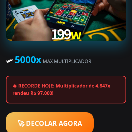
5000x
🛩️
MAX MULTIPLICADOR
🔥
RECORDE HOJE:
Multiplicador de 4.847x
rendeu R$ 97.000!
🚀 DECOLAR AGORA