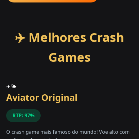
✈️ Melhores Crash
Games
✈️🌤️
Aviator Original
RTP: 97%
O crash game mais famoso do mundo! Voe alto com