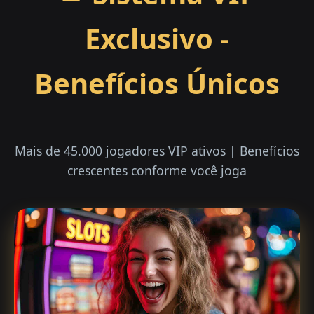
Exclusivo -
Benefícios Únicos
Mais de 45.000 jogadores VIP ativos | Benefícios
crescentes conforme você joga