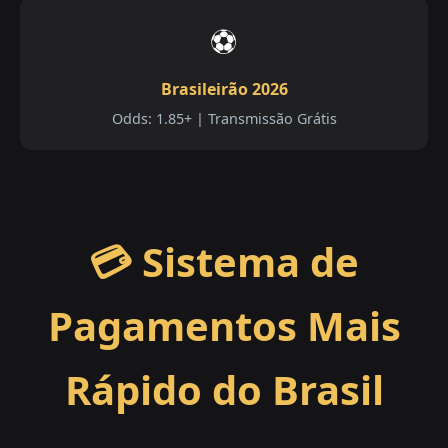
⚽
Brasileirão 2026
Odds: 1.85+ | Transmissão Grátis
💳 Sistema de
Pagamentos Mais
Rápido do Brasil