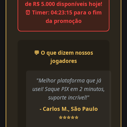
de R$ 5.000 disponíveis hoje!
⏰ Timer: 04:23:15 para o fim
da promoção
💬 O que dizem nossos
jogadores
"Melhor plataforma que já
usei! Saque PIX em 2 minutos,
suporte incrível!"
- Carlos M., São Paulo
⭐⭐⭐⭐⭐