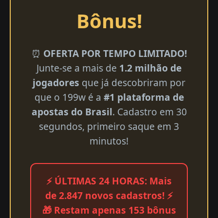
Bônus!
⏰
OFERTA POR TEMPO LIMITADO!
Junte-se a mais de
1.2 milhão de
jogadores
que já descobriram por
que o 199w é a
#1 plataforma de
apostas do Brasil
. Cadastro em 30
segundos, primeiro saque em 3
minutos!
⚡ ÚLTIMAS 24 HORAS: Mais
de 2.847 novos cadastros! ⚡
🎁 Restam apenas 153 bônus