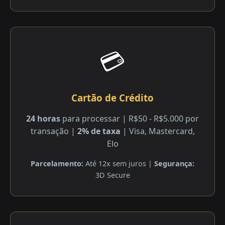
💳
Cartão de Crédito
24 horas
para processar | R$50 - R$5.000 por
transação |
2% de taxa
| Visa, Mastercard,
Elo
Parcelamento:
Até 12x sem juros |
Segurança:
3D Secure