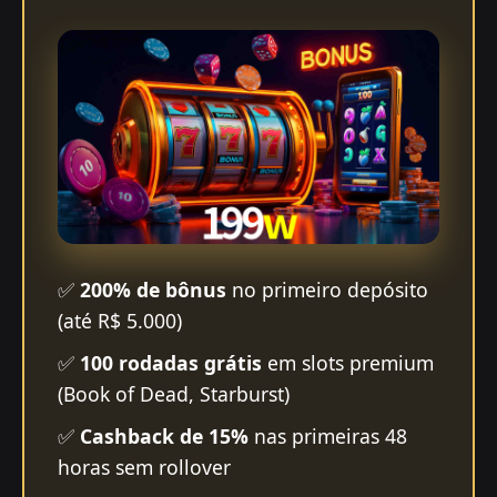
✅
200% de bônus
no primeiro depósito
(até R$ 5.000)
✅
100 rodadas grátis
em slots premium
(Book of Dead, Starburst)
✅
Cashback de 15%
nas primeiras 48
horas sem rollover