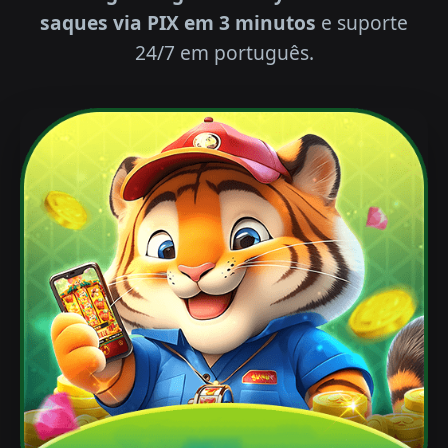
saques via PIX em 3 minutos
e suporte
24/7 em português.