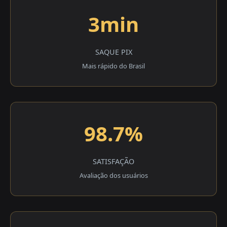
3min
SAQUE PIX
Mais rápido do Brasil
98.7%
SATISFAÇÃO
Avaliação dos usuários