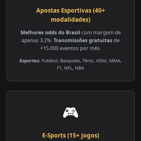
Apostas Esportivas (40+
modalidades)
Melhores odds do Brasil
com margem de
apenas 3.2%.
Transmissões gratuitas
de
+15.000 eventos por mês.
Esportes:
Futebol, Basquete, Tênis, Vôlei, MMA,
F1, NFL, NBA
🎮
E-Sports (15+ jogos)