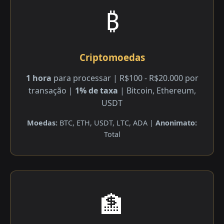
₿
Criptomoedas
1 hora
para processar | R$100 - R$20.000 por
transação |
1% de taxa
| Bitcoin, Ethereum,
USDT
Moedas:
BTC, ETH, USDT, LTC, ADA |
Anonimato:
Total
🏦