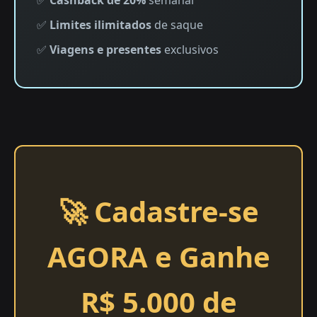
✅
Cashback de 20%
semanal
✅
Limites ilimitados
de saque
✅
Viagens e presentes
exclusivos
🚀 Cadastre-se
AGORA e Ganhe
R$ 5.000 de