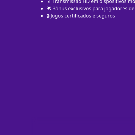
📱 Transmissão HD em dispositivos mó
🎁 Bônus exclusivos para jogadores de
🔒 Jogos certificados e seguros