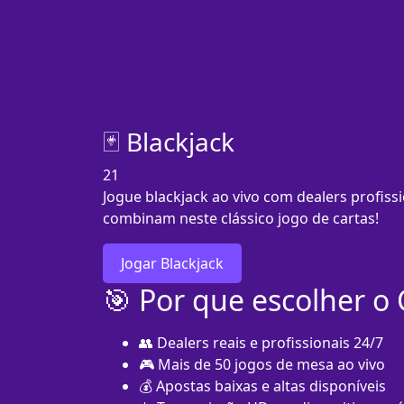
🃏 Blackjack
21
Jogue blackjack ao vivo com dealers profissi
combinam neste clássico jogo de cartas!
Jogar Blackjack
🎯 Por que escolher o
👥 Dealers reais e profissionais 24/7
🎮 Mais de 50 jogos de mesa ao vivo
💰 Apostas baixas e altas disponíveis