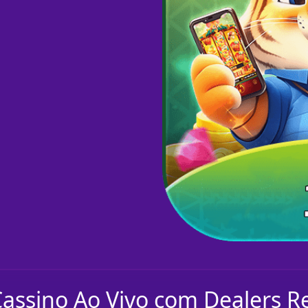
Cassino Ao Vivo com Dealers Re