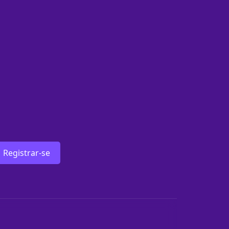
Registrar-se