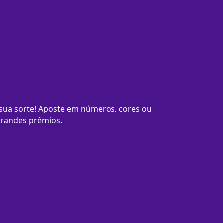
te sua sorte! Aposte em números, cores ou
randes prêmios.