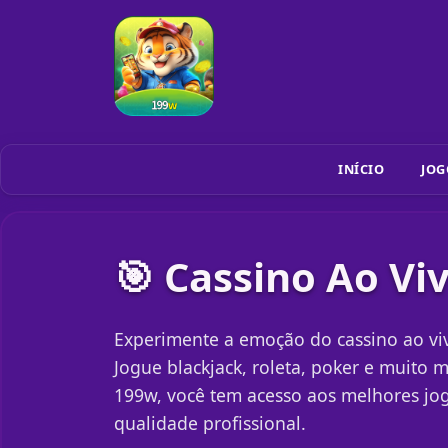
INÍCIO
JOG
🎯 Cassino Ao Vi
Experimente a emoção do cassino ao viv
Jogue blackjack, roleta, poker e muito 
199w, você tem acesso aos melhores j
qualidade profissional.