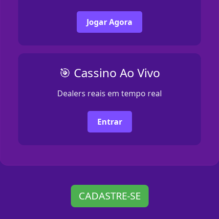
Jogar Agora
🎯 Cassino Ao Vivo
Dealers reais em tempo real
Entrar
CADASTRE-SE