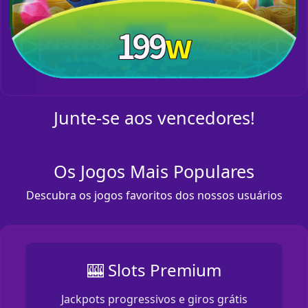
Junte-se aos vencedores!
Os Jogos Mais Populares
Descubra os jogos favoritos dos nossos usuários
🎰 Slots Premium
Jackpots progressivos e giros grátis