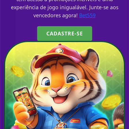
experiência de jogo inigualável. Junte-se aos
vencedores agora!
Bet559
CADASTRE-SE