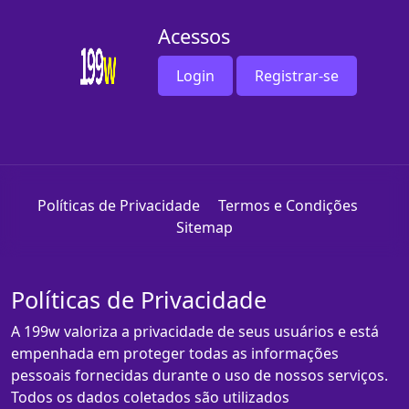
Acessos
Login
Registrar-se
Políticas de Privacidade
Termos e Condições
Sitemap
Políticas de Privacidade
A 199w valoriza a privacidade de seus usuários e está
empenhada em proteger todas as informações
pessoais fornecidas durante o uso de nossos serviços.
Todos os dados coletados são utilizados