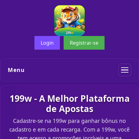
Login
Registrar-se
Menu
199w - A Melhor Plataforma
de Apostas
Cadastre-se na 199w para ganhar bônus no
cadastro e em cada recarga. Com a 199w, você
tem acesso a promoções incríveis e uma