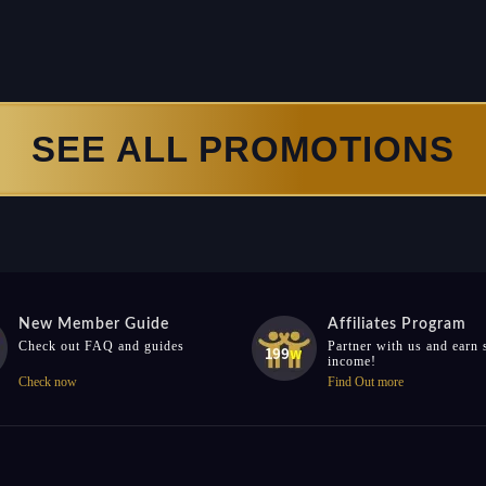
SEE ALL PROMOTIONS
New Member Guide
Affiliates Program
Check out FAQ and guides
Partner with us and earn
income!
Check now
Find Out more