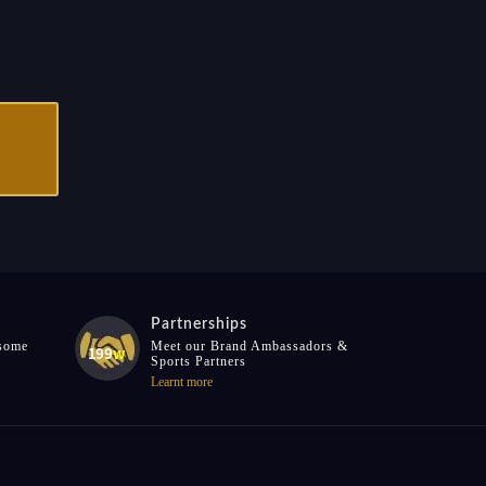
Partnerships
 some
Meet our Brand Ambassadors &
Sports Partners
Learnt more