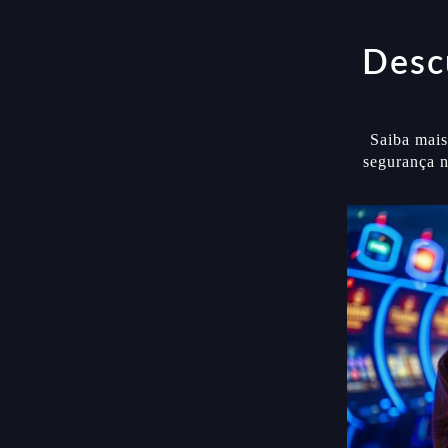
Desc
Saiba mais
segurança n