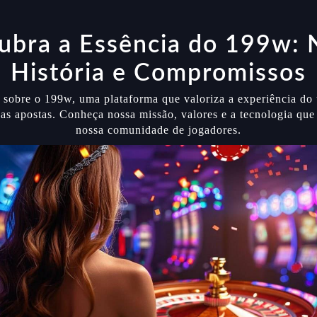
ubra a Essência do 199w: 
História e Compromissos
 sobre o 199w, uma plataforma que valoriza a experiência do 
as apostas. Conheça nossa missão, valores e a tecnologia que
nossa comunidade de jogadores.