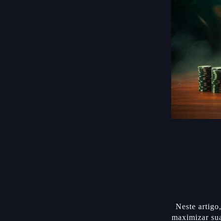
Neste artigo
maximizar sua