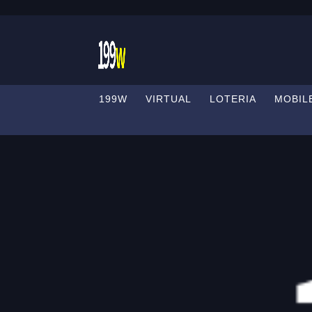
199W
VIRTUAL
LOTERIA
MOBIL