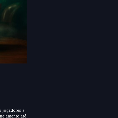
r jogadores a
anejamento até