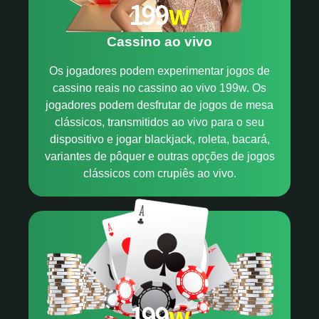
Cassino ao vivo
Os jogadores podem experimentar jogos de
cassino reais no cassino ao vivo 199w. Os
jogadores podem desfrutar de jogos de mesa
clássicos, transmitidos ao vivo para o seu
dispositivo e jogar blackjack, roleta, bacará,
variantes de pôquer e outras opções de jogos
clássicos com crupiês ao vivo.