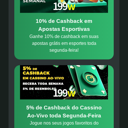
10% de Cashback em
Apostas Esportivas
Ganhe 10% de cashback em suas
apostas grátis em esportes toda
segunda-feira!
5% de Cashback do Cassino
Ao-Vivo toda Segunda-Feira
Jogue nos seus jogos favoritos do