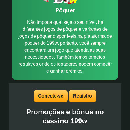
Pôquer
Não importa qual seja o seu nível, há
diferentes jogos de pôquer e variantes de
jogos de pôquer disponíveis na plataforma de
pôquer do 199w, portanto, você sempre
encontrará um jogo que atenda às suas
necessidades. Também temos torneios
regulares onde os jogadores podem competir
e ganhar prêmios!
Conecte-se
Registro
Promoções e bônus no
cassino 199w