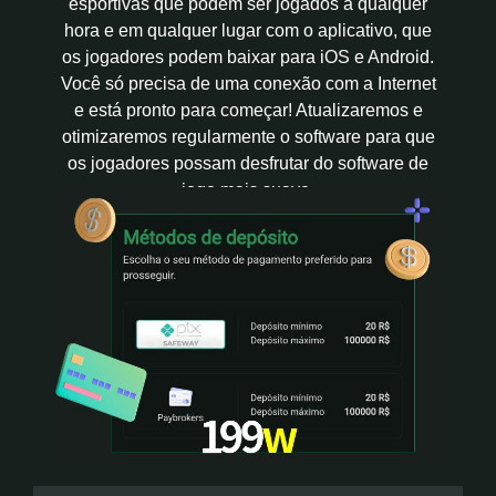
esportivas que podem ser jogados a qualquer
hora e em qualquer lugar com o aplicativo, que
os jogadores podem baixar para iOS e Android.
Você só precisa de uma conexão com a Internet
e está pronto para começar! Atualizaremos e
otimizaremos regularmente o software para que
os jogadores possam desfrutar do software de
jogo mais suave.