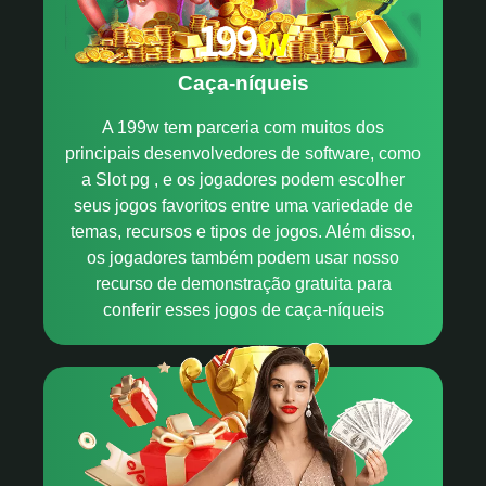
Caça-níqueis
A 199w tem parceria com muitos dos
principais desenvolvedores de software, como
a Slot pg , e os jogadores podem escolher
seus jogos favoritos entre uma variedade de
temas, recursos e tipos de jogos. Além disso,
os jogadores também podem usar nosso
recurso de demonstração gratuita para
conferir esses jogos de caça-níqueis