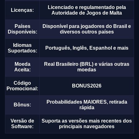
Licenciado e regulamentado pela
Licenças:
Autoridade de Jogos de Malta
Países
Disponível para jogadores do Brasil e
Disponíveis:
diversos outros países
Idiomas
Português, Inglês, Espanhol e mais
Suportados:
Moeda
Real Brasileiro (BRL) e várias outras
Aceita:
moedas
Código
BONUS2026
Promocional:
Probabilidades MAIORES, retirada
Bônus:
rápida
Versão de
Suporta as versões mais recentes dos
Software:
principais navegadores