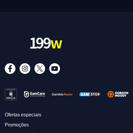
Ofertas especiais
Promoções