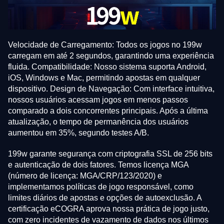
Velocidade de Carregamento: Todos os jogos no 199w
carregam em até 2 segundos, garantindo uma experiência
fluida. Compatibilidade: Nosso sistema suporta Android,
iOS, Windows e Mac, permitindo apostas em qualquer
dispositivo. Design de Navegação: Com interface intuitiva,
nossos usuários acessam jogos em menos passos
comparado a dois concorrentes principais. Após a última
atualização, o tempo de permanência dos usuários
aumentou em 35%, segundo testes A/B.
199w garante segurança com criptografia SSL de 256 bits
e autenticação de dois fatores. Temos licença MGA
(número de licença: MGA/CRP/123/2020) e
implementamos políticas de jogo responsável, como
limites diários de apostas e opções de autoexclusão. A
certificação eCOGRA aprova nossa prática de jogo justo,
com zero incidentes de vazamento de dados nos últimos