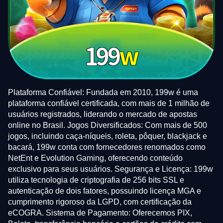
Plataforma Confiável: Fundada em 2010, 199w é uma
plataforma confiável certificada, com mais de 1 milhão de
usuários registrados, liderando o mercado de apostas
online no Brasil. Jogos Diversificados: Com mais de 500
jogos, incluindo caça-níqueis, roleta, pôquer, blackjack e
bacará, 199w conta com fornecedores renomados como
NetEnt e Evolution Gaming, oferecendo conteúdo
exclusivo para seus usuários. Segurança e Licença: 199w
utiliza tecnologia de criptografia de 256 bits SSL e
autenticação de dois fatores, possuindo licença MGA e
cumprimento rigoroso da LGPD, com certificação da
eCOGRA. Sistema de Pagamento: Oferecemos PIX,